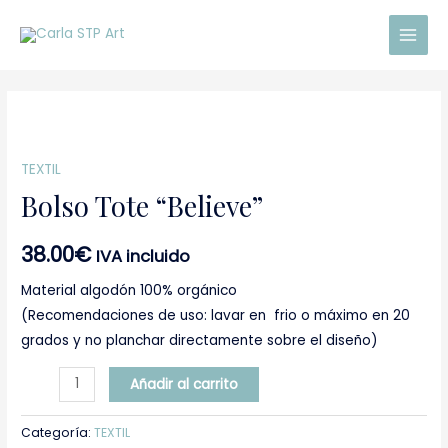
Ir
Main
al
Men
contenido
Bolso
Tote
TEXTIL
"Believe"
Bolso Tote “Believe”
cantidad
38.00
€
IVA incluido
Material algodón 100% orgánico
(Recomendaciones de uso: lavar en frio o máximo en 20
grados y no planchar directamente sobre el diseño)
Añadir al carrito
Categoría:
TEXTIL