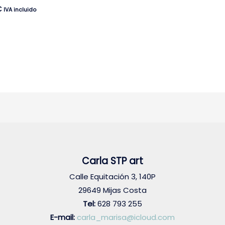
€
IVA incluido
Carla STP art
Calle Equitación 3, 140P
29649 Mijas Costa
Tel:
628 793 255
E-mail:
carla_marisa@icloud.com