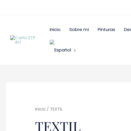
Ir
al
contenido
Inicio
Sobre mí
Pinturas
De
Ordenado
por
los
últimos
Inicio
/ TEXTIL
TEXTIL