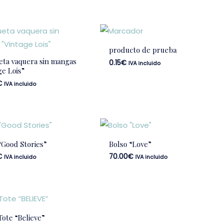
producto de prueba
ta vaquera sin mangas
0.15
€
IVA incluido
ge Lois”
€
IVA incluido
“Good Stories”
Bolso “Love”
€
70.00
€
IVA incluido
IVA incluido
Tote “Believe”