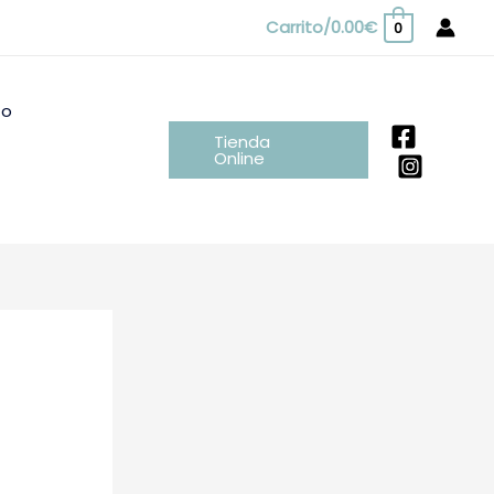
Carrito/
0.00
€
0
to
Tienda
Online