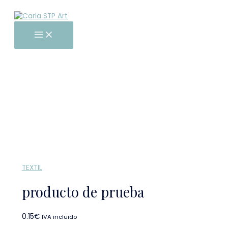
Main
Ir
producto
Menu
al
de
contenido
prueba
cantidad
TEXTIL
producto de prueba
0.15
€
IVA incluido