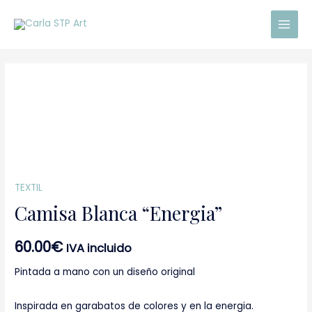
Ir
Main
al
Men
contenido
Camisa
Blanca
“Energia”
cantidad
TEXTIL
Camisa Blanca “Energia”
60.00
€
IVA incluido
Pintada a mano con un diseño original
Inspirada en garabatos de colores y en la energia.