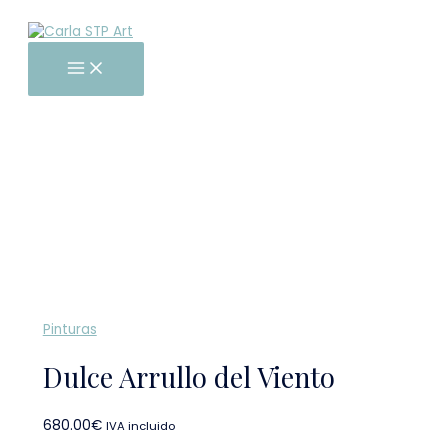
Main
Ir
Dulce
Menu
al
Arrullo
contenido
del
Viento
cantidad
Pinturas
Dulce Arrullo del Viento
680.00
€
IVA incluido