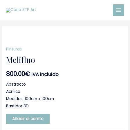
Ir
Main
al
Men
contenido
Melifluo
cantidad
Pinturas
Melifluo
800.00
€
IVA incluido
Abstracto
Acrílico
Medidas: 100cm x 100cm
Bastidor 3D
Añadir al carrito