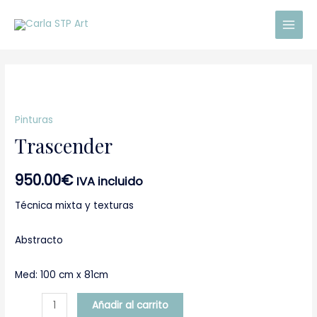
Ir
Main
al
Men
contenido
Trascender
cantidad
Pinturas
Trascender
950.00
€
IVA incluido
Técnica mixta y texturas
Abstracto
Med: 100 cm x 81cm
Añadir al carrito