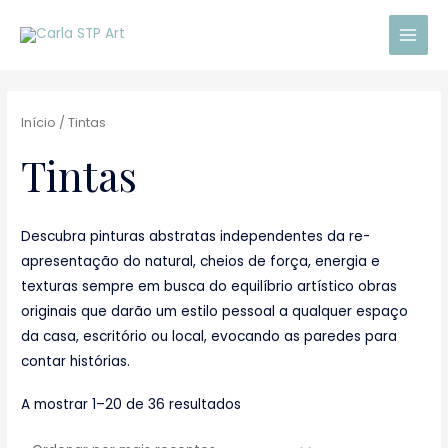
Skip
Main
to
Men
content
Sorted
by
latest
Início
/ Tintas
Tintas
Descubra pinturas abstratas independentes da re-
apresentação do natural, cheios de força, energia e
texturas sempre em busca do equilíbrio artístico obras
originais que darão um estilo pessoal a qualquer espaço
da casa, escritório ou local, evocando as paredes para
contar histórias.
A mostrar 1–20 de 36 resultados