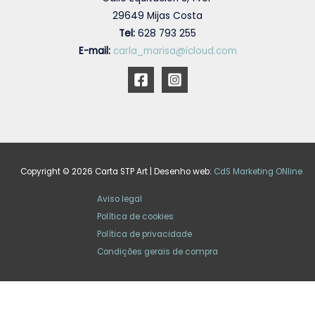
29649 Mijas Costa
Tel:
628 793 255
E-mail:
carla_marisa@icloud.com
Copyright © 2026 Carta STP Art | Desenho web:
CdS Marketing ONline
Aviso legal
Política de cookies
Política de privacidade
Condições gerais de compra