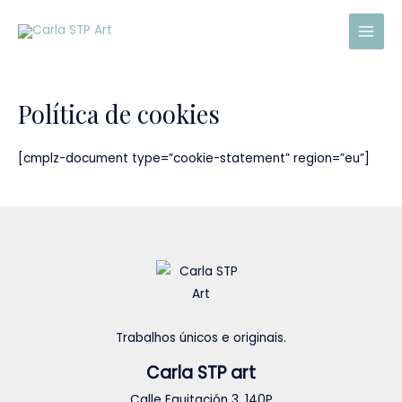
Skip
Main
to
Men
content
Política de cookies
[cmplz-document type=”cookie-statement” region=”eu”]
Trabalhos únicos e originais.
Carla STP art
Calle Equitación 3, 140P