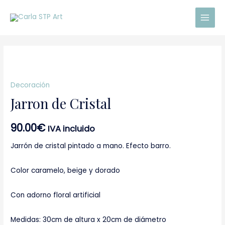
Ir
Main
al
Men
contenido
Jarron
de
Decoración
Cristal
Jarron de Cristal
cantidad
90.00
€
IVA incluido
Jarrón de cristal pintado a mano. Efecto barro.
Color caramelo, beige y dorado
Con adorno floral artificial
Medidas: 30cm de altura x 20cm de diámetro