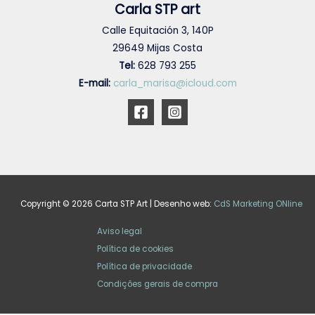
Carla STP art
Calle Equitación 3, 140P
29649 Mijas Costa
Tel:
628 793 255
E-mail:
carla_marisa@icloud.com
Copyright © 2026 Carta STP Art | Desenho web:
CdS Marketing ONline
Aviso legal
Política de cookies
Política de privacidade
Condições gerais de compra